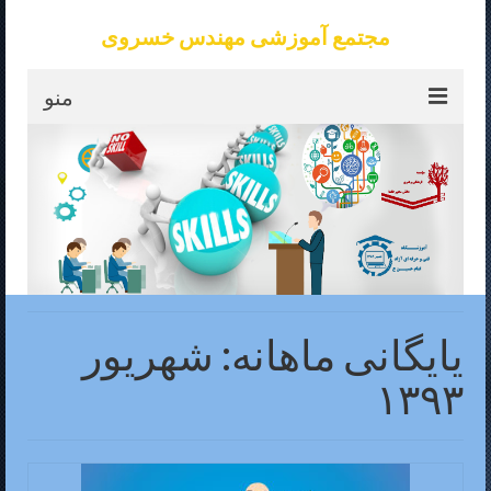
مجتمع آموزشی مهندس خسروی
منو
خانه
موسسه طاها
آموزشگاه امام حسین ع
تماس با ما
آزمون
یایگانی ماهانه: شهریور
کارآفرینی
۱۳۹۳